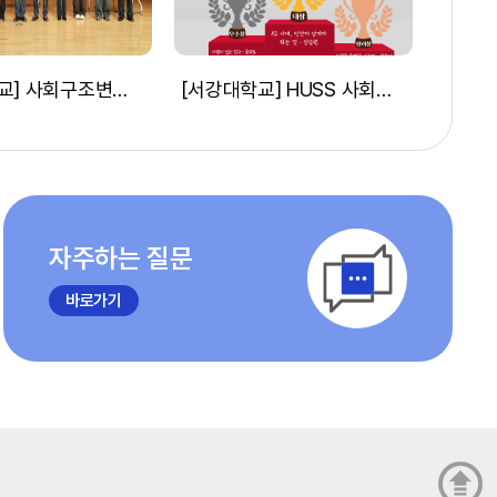
[단국대학교] 사회구조변화대응융합양성사업단, 사과대 토론대회 및 시민특강 개최(25/9/24)
[서강대학교] HUSS 사회구조사업단, '2025 수필공모전 시상식' 개최(25.10.29)
자주하는 질문
바로가기