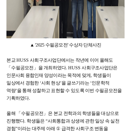
▲ '2025 수필공모전' 수상자 단체사진
본교
HUSS
사회구조사업단에서는 작년에 이어 올해도
「
수필공모전
」
을 개최하였다
. HUSS
사회구조사업단은
인문사회 융합인재 양성이라는 목적에 맞게
,
학생들이
일상에서 경험한
‘
사회 현상
’
을 글쓰기라는
‘
인문학적
역량
’
을 통해 성찰하고 표현할 수 있도록 이번 수필공모전을
기획하였다
.
올해
「
수필공모전
」
은 본교 전학과의 학생들을 대상으로
진행했다
.
학생들은
“
사회통합과 상생에 관한 일상 속 실천
경험
”
이라는 대주제 아래
①
급격한 사회구조 변동을