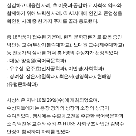
실감하고 대응한 사례
,
②
이웃과 공감하고 사회적 약자와
함께하기 위해 노력한 사례
,
③
AI
시대에 인간의 존엄성을
확인한 사례 중 한 가지 주제를 골라 응모했다
.
총
18
작품이 접수된 가운데
,
현직 문학평론가로 활동 중인
박인성 교수
(
부산가톨릭대학교
),
노대원 교수
(
제주대학교
)
등 전문가의 심사를 거쳐 총
6
명의 수상자가 선정되었다
.
-
대상
:
양승원
(
국어국문학과
)
-
우수상
:
윤주효
(
전자공학과
),
이민경
(
사회학과
)
-
장려상
:
장은서
(
철학과
),
최은서
(
경영학과
),
현해영
(
유럽문화학과
)
시상식은 지난
10
월
29
일
(
수
)
에 개최되었으며
,
수상자들에게는 총장 명의의 상장과 소정의 상금이
수여되었다
.
행사에는 수필공모전을 주관한 국어국문학과
소속 백진우 교수와 주최 측
HUSS
사회구조사업단 김영수
단장이 참석하여 자리를 빛냈다
.