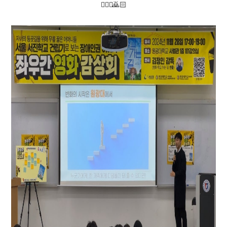
🙇🏻‍♀️🙇🏻