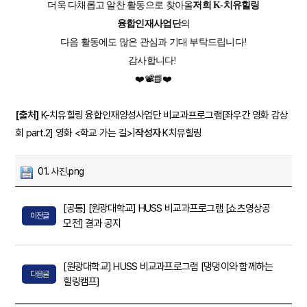
더욱 다채롭고 알찬 활동으로 찾아올
저희 K-치유힐링
융합인재사업단
의
다음 활동에도 많은 관심과 기대 부탁드립니다!
감사합니다!
❤️📽️📘❤️
[출처]
K-치유힐링 융합인재양성사업단 비교과프로그램[좌우간 영화 감상
회 part.2] 영화 <학교 가는 길>
|
작성자
K치유힐링
01. 사진.png
[공통] [원광대학교] HUSS 비교과프로그램 [쇼츠영상공
이전글
모전] 결과 공지
[원광대학교] HUSS 비교과프로그램 [댕댕이와 함께하는
다음글
힐링캠프]