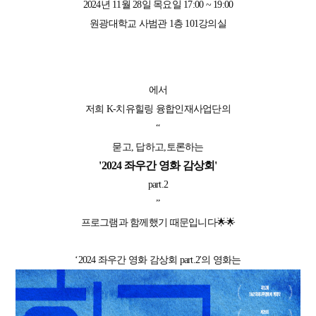
​2024년 11월 28일 목요일 17:00 ~ 19:00
원광대학교 사범관 1층 101강의실
에서
저희 K-치유힐링 융합인재사업단의
“
묻고, 답하고,토론하는
'2024 좌우간 영화 감상회'​
part.2
”
프로그램과 함께했기 때문입니다🌟🌟
‘2024 좌우간 영화 감상회 part.2'의 영화는