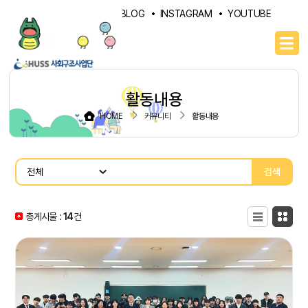
PORTAL
NAVER BLOG
INSTAGRAM
YOUTUBE
활동내용
HOME
커뮤니티
활동내용
검색
총게시물 :
14
목록형
건
카드형