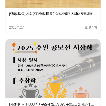
[단국대학교] 사회구조변화대응융합양성사업단, 사과대 토론대회 및 시민특강 개최(25/9/24)
2025.11.27
관리자
[서강대학교] HUSS 사회구조사업단, '2025 수필공모전 시상식' 개최(25.10.29)