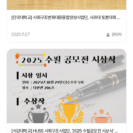
[단국대학교] 사회구조변화대응융합양성사업단, 사과대 토론대회 및 시민특강 개최(25/9/24)
2025.11.27
관리자
[서강대학교] HUSS 사회구조사업단, '2025 수필공모전 시상식' 개최(25.10.29)