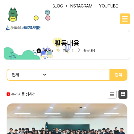
PORTAL
NAVER BLOG
INSTAGRAM
YOUTUBE
활동내용
HOME
커뮤니티
활동내용
검색
총게시물 :
14
목록형
건
카드형