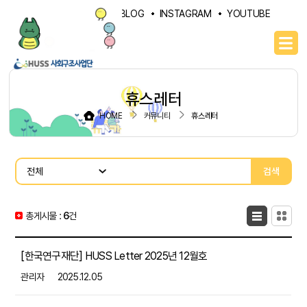
PORTAL
NAVER BLOG
INSTAGRAM
YOUTUBE
휴스레터
HOME
커뮤니티
휴스레터
검색
총게시물 :
6
목록형
건
카드형
[한국연구재단] HUSS Letter 2025년 12월호
관리자
2025.12.05