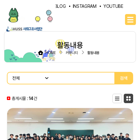
PORTAL
NAVER BLOG
INSTAGRAM
YOUTUBE
활동내용
HOME
커뮤니티
활동내용
검색
총게시물 :
14
목록형
건
카드형