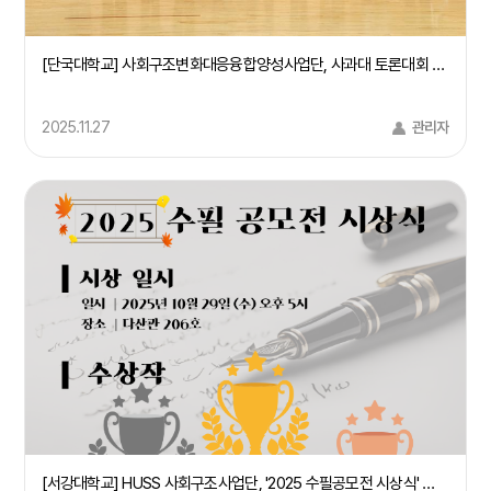
[단국대학교] 사회구조변화대응융합양성사업단, 사과대 토론대회 및 시민특강 개최(25/9/24)
2025.11.27
관리자
[서강대학교] HUSS 사회구조사업단, '2025 수필공모전 시상식' 개최(25.10.29)