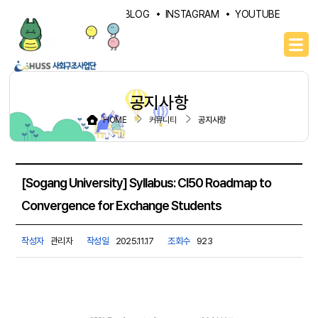
PORTAL
NAVER BLOG
INSTAGRAM
YOUTUBE
공지사항
HOME
커뮤니티
공지사항
[Sogang University] Syllabus: CI50 Roadmap to
Convergence for Exchange Students
작성자
관리자
작성일
2025.11.17
조회수
923