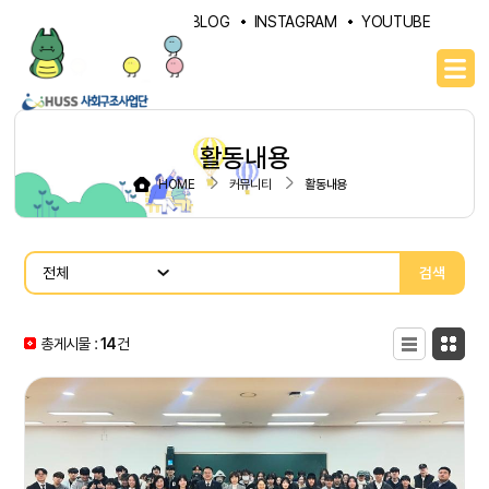
PORTAL
NAVER BLOG
INSTAGRAM
YOUTUBE
활동내용
HOME
커뮤니티
활동내용
검색
총게시물 :
14
목록형
건
카드형