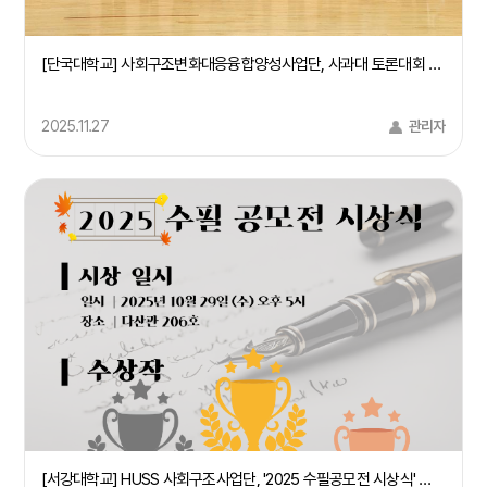
[단국대학교] 사회구조변화대응융합양성사업단, 사과대 토론대회 및 시민특강 개최(25/9/24)
2025.11.27
관리자
[서강대학교] HUSS 사회구조사업단, '2025 수필공모전 시상식' 개최(25.10.29)