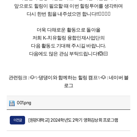
앞으로도 힐링이 필요할 때 이번 힐링투어를 생각하며
다시 한번 힘을 내주셨으면 합니다!!✊🏻✊🏻
더욱 다채로운 활동으로 돌아올
저희 K-치유힐링 융합인재사업단의
다음 활동도 기대해 주시길 바랍니다.
다음에도 많은 관심 부탁드립니다!🙆🏻
관련링크 :
🐶✨댕댕이와 함께하는 힐링 캠프✨🐶 : 네이버 블
로그
001.png
[원광대학교] 2024학년도 2학기 영화감상회 프로그램
이전글