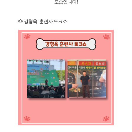
모습입니다!
🐶 강형욱 훈련사 토크쇼