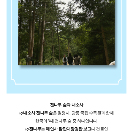
전나무 숲
과
내소사
🌿
내소사 전나무 숲
은 월정사, 광릉 국립 수목원과 함께
한국의 3대 전나무 숲 중 하나입니다.
🌿
전나무
는
해인사 팔만대장경판 보고
나 건물인