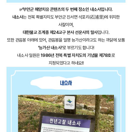
✅부안군 해양치유 콘텐츠
의 두 번째 장소인
내소사입니다.
내소사
는 전북 특별자치도 부안군 진서면 석포리(石浦里)에 위치한
사찰이며,
대한불교 조계종 제24교구 본사 선운사의
말사
입니다.
또한 관음봉 아래에 있어, 관음봉을 일명 능가산이라고도 하는 까닭에 보통
'능가산 내소사'
로 부르기도 합니다!
내소사 일원은
1986년 전북 특별 자치도의 기념물 제78호
로
지정되었다고 하네요!!