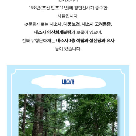
1633년(조선 인조 11년)에 청민선사가 중수한
사찰입니다.
🌿문화재로는
내소사, 대웅보전, 내소사 고려동종,
내소사 영산회개불탱
의 보물이 있으며,
전북 유형문화재는
내소사 3층 석탑과 설선당과 요사
등이 있습니다.