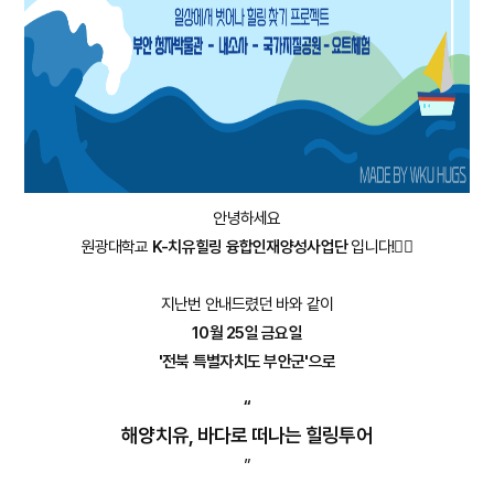
안녕하세요
원광대학교
K-치유힐링 융합인재양성사업단
입니다!🖐🏻
지난번 안내드렸던 바와 같이
10월 25일 금요일
'전북 특별자치도 부안군'으로
“
해양치유, 바다로 떠나는 힐링투어
”