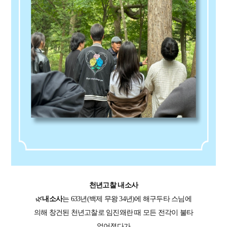
천년고찰
내소사
🌿
내소사
는 633년(백제 무왕 34년)에 해구두타 스님에
의해 창건된 천년고찰로 임진왜란 때 모든 전각이 불타
없어졌다가