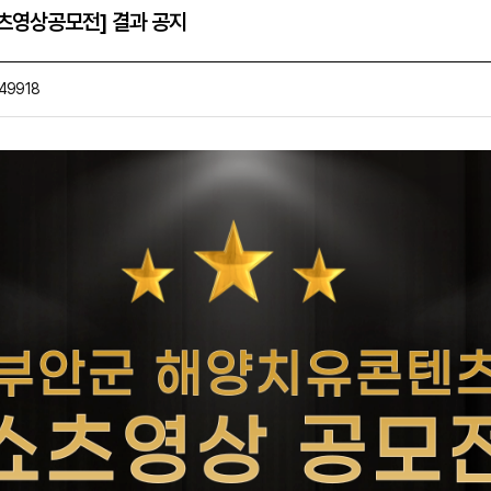
쇼츠영상공모전] 결과 공지
49918