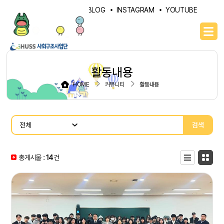
PORTAL
NAVER BLOG
INSTAGRAM
YOUTUBE
활동내용
HOME
커뮤니티
활동내용
검색
총게시물 :
14
목록형
건
카드형