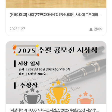
[단국대학교] 사회구조변화대응융합양성사업단, 사과대 토론대회 및 시민특강 개최(25/9/24)
2025.11.27
관리자
[서강대학교] HUSS 사회구조사업단, '2025 수필공모전 시상식' 개최(25.10.29)