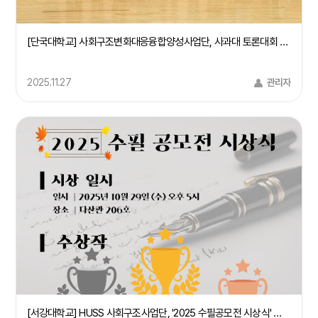
[단국대학교] 사회구조변화대응융합양성사업단, 사과대 토론대회 및 시민특강 개최(25/9/24)
2025.11.27
관리자
[서강대학교] HUSS 사회구조사업단, '2025 수필공모전 시상식' 개최(25.10.29)