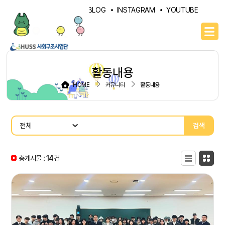
PORTAL
NAVER BLOG
INSTAGRAM
YOUTUBE
활동내용
HOME
커뮤니티
활동내용
검색
총게시물 :
14
목록형
건
카드형