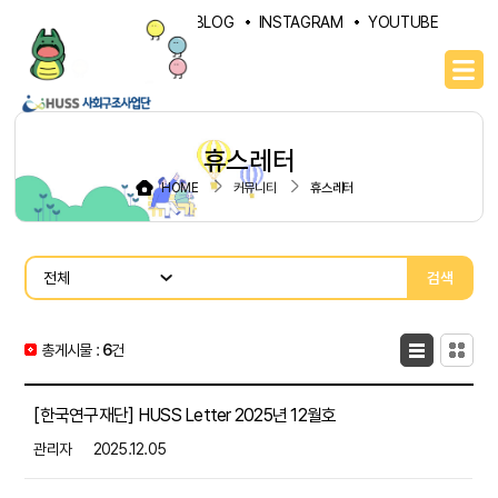
PORTAL
NAVER BLOG
INSTAGRAM
YOUTUBE
휴스레터
HOME
커뮤니티
휴스레터
검색
총게시물 :
6
목록형
건
카드형
[한국연구재단] HUSS Letter 2025년 12월호
관리자
2025.12.05