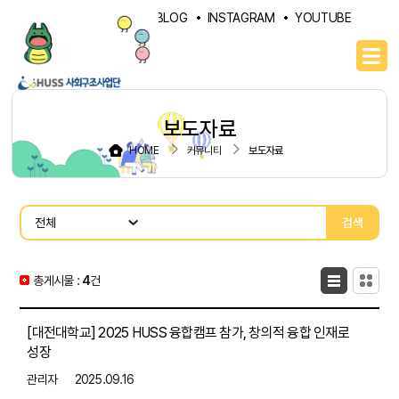
PORTAL
NAVER BLOG
INSTAGRAM
YOUTUBE
보도자료
HOME
커뮤니티
보도자료
검색
총게시물 :
4
목록형
건
카드형
[대전대학교] 2025 HUSS 융합캠프 참가, 창의적 융합 인재로
성장
관리자
2025.09.16