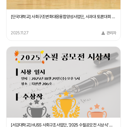
[단국대학교] 사회구조변화대응융합양성사업단, 사과대 토론대회 및 시민특강 개최(25/9/24)
2025.11.27
관리자
[서강대학교] HUSS 사회구조사업단, '2025 수필공모전 시상식' 개최(25.10.29)