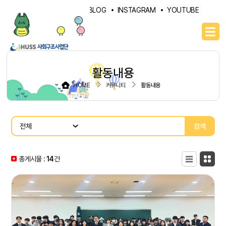
PORTAL
NAVER BLOG
INSTAGRAM
YOUTUBE
활동내용
HOME
커뮤니티
활동내용
검색
총게시물 :
14
목록형
건
카드형