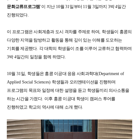
문화교류프로그램
’
이 지난
10
월
31
일부터
11
월
3
일까지
3
박
4
일간
진행되었다
.
이 프로그램은 사회계층과 도시 격차를 주제로 하여
,
학생들이 홍콩의
다양한 지역을 탐방하고 활동을 통해 깊이 있는 이해를 도모하는
기회를 제공했다
.
각 대학의 학생들이 조를 이루어 교류하고 협력하며
3
박
4
일간의 일정을 함께 하였다
.
10
월
31
일
,
학생들은 홍콩 이공대 응용 사회과학대
(Department of
Applied Social Sciences)
학생들과 오리엔테이션을 진행하며
프로그램의 목표와 일정에 대한 설명을 듣고 학생들끼리 의사소통을
하는 시간을 가졌다
.
이후 홍콩 이공대 학생이 캠퍼스 투어를
진행하였고 학교의 역사에 대해 소개 했다
.