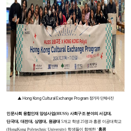
▲ Hong Kong Cultural Exchange Program 참가자 단체사진
인문사회 융합인재 양성사업
(HUSS)
사회구조 분야의 서강대
,
단국대
,
대전대
,
상명대
,
원광대
5
개교 학생
25
명과 홍콩 이공대학교
(HongKong Polytechnic University)
학생들이 함께한
‘
홍콩