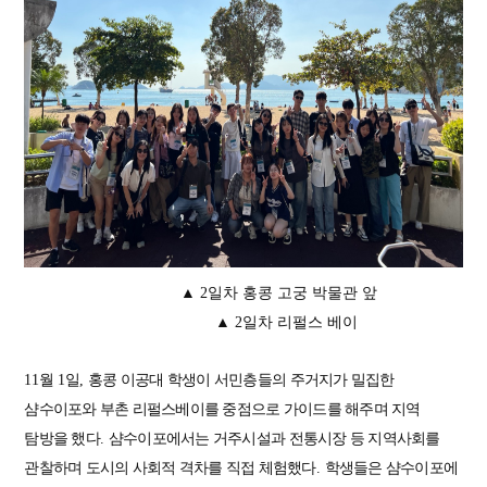
▲ 2일차 홍콩 고궁 박물관 앞
▲ 2일차 리펄스 베이
11
월
1
일
,
홍콩 이공대 학생이 서민층들의 주거지가 밀집한
샴수이포와 부촌 리펄스베이를 중점으로 가이드를 해주며 지역
탐방을 했다
.
샴수이포에서는 거주시설과 전통시장 등 지역사회를
관찰하며 도시의 사회적 격차를 직접 체험했다
.
학생들은 샴수이포에