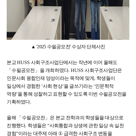
▲ '2025 수필공모전' 수상자 단체사진
본교
HUSS
사회구조사업단에서는 작년에 이어 올해도
「
수필공모전
」
을 개최하였다
. HUSS
사회구조사업단은
인문사회 융합인재 양성이라는 목적에 맞게
,
학생들이
일상에서 경험한
‘
사회 현상
’
을 글쓰기라는
‘
인문학적
역량
’
을 통해 성찰하고 표현할 수 있도록 이번 수필공모전을
기획하였다
.
올해
「
수필공모전
」
은 본교 전학과의 학생들을 대상으로
진행했다
.
학생들은
“
사회통합과 상생에 관한 일상 속 실천
경험
”
이라는 대주제 아래
①
급격한 사회구조 변동을