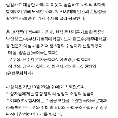
실감하고 대응한 사례
,
②
이웃과 공감하고 사회적 약자와
함께하기 위해 노력한 사례
,
③
AI
시대에 인간의 존엄성을
확인한 사례 중 한 가지 주제를 골라 응모했다
.
총
18
작품이 접수된 가운데
,
현직 문학평론가로 활동 중인
박인성 교수
(
부산가톨릭대학교
),
노대원 교수
(
제주대학교
)
등 전문가의 심사를 거쳐 총
6
명의 수상자가 선정되었다
.
-
대상
:
양승원
(
국어국문학과
)
-
우수상
:
윤주효
(
전자공학과
),
이민경
(
사회학과
)
-
장려상
:
장은서
(
철학과
),
최은서
(
경영학과
),
현해영
(
유럽문화학과
)
시상식은 지난
10
월
29
일
(
수
)
에 개최되었으며
,
수상자들에게는 총장 명의의 상장과 소정의 상금이
수여되었다
.
행사에는 수필공모전을 주관한 국어국문학과
소속 백진우 교수와 주최 측
HUSS
사회구조사업단 김영수
단장이 참석하여 자리를 빛냈다
.