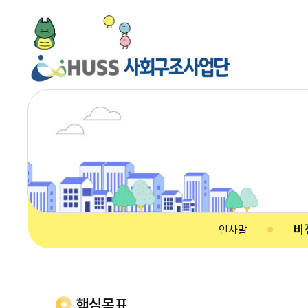
비
인사말
핵심목표