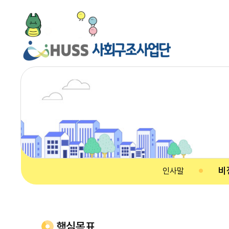
비
인사말
핵심목표