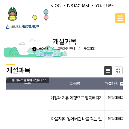
PORTAL
NAVER BLOG
INSTAGRAM
YOUTUBE
개설과목
HOME
교육과정 안내
개설과목
개설과목
목록형
카드형
구분
과목명
개설대학
여행과 치유 여행으로 행복해지기
원광대학교
마음치유, 잃어버린 나를 찾는 길
원광대학교