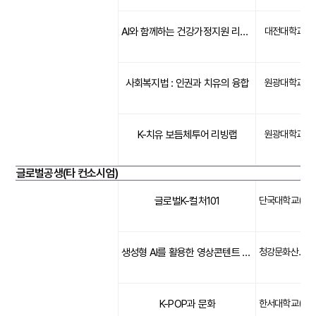
AI와 함께하는 건강가정지원 리빙랩
대전대학교
사회복지법 : 인권과 치유의 융합
원광대학교
K-치유 보듬체투어 리빙랩
원광대학교
글로벌공생(타 컨소시엄)
글로벌K-컬처101
단국대학교(문화)
생성형 AI를 활용한 영상콘텐트 기획
청강문화산업대학교(문화)
K-POP과 문화
한서대학교(문화)