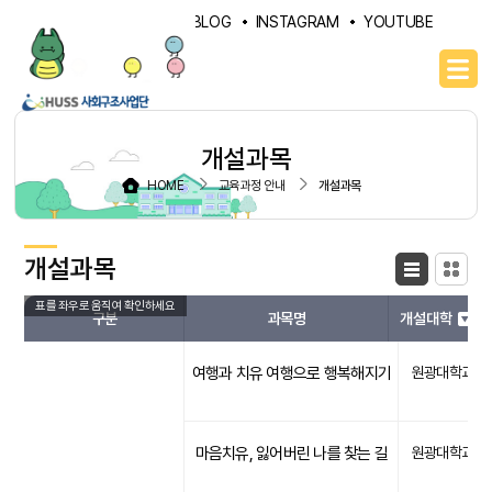
PORTAL
NAVER BLOG
INSTAGRAM
YOUTUBE
개설과목
HOME
교육과정 안내
개설과목
개설과목
목록형
카드형
구분
과목명
개설대학
여행과 치유 여행으로 행복해지기
원광대학교
마음치유, 잃어버린 나를 찾는 길
원광대학교