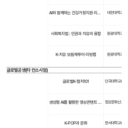
AI와 함께하는 건강가정지원 리빙랩
대전대학교
사회복지법 : 인권과 치유의 융합
원광대학교
K-치유 보듬체투어 리빙랩
원광대학교
글로벌공생(타 컨소시엄)
글로벌K-컬처101
단국대학교(문화)
생성형 AI를 활용한 영상콘텐트 기획
청강문화산업대학교(문화)
K-POP과 문화
한서대학교(문화)