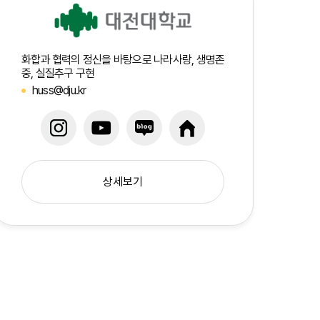
화합과 협력의 정신을 바탕으로 나라사랑, 생명존
중, 실질추구 구현
huss@dju.kr
상세보기