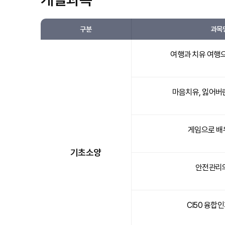
구분
과목
여행과 치유 여행
마음치유, 잃어버린
게임으로 배
기초소양
안전관리
CI50 융합