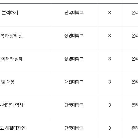
시 분석하기
단국대학교
3
온
복과 삶의 질
상명대학교
3
온
 이해와 실제
상명대학교
3
온
 및 대응
대전대학교
3
온
 서양의 역사
단국대학교
3
온
리고 해결디자인
단국대학교
3
온