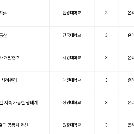
지론
원광대학교
3
온
부동산
단국대학교
3
온
와 개발협력
서강대학교
3
온
 사례관리
대전대학교
3
온
기반 지속 가능한 생태계
상명대학교
3
온
결과 공동체 혁신
원광대학교
3
온