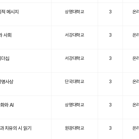
회적 메시지
상명대학교
3
온
와 사회
서강대학교
3
온
리더십
서강대학교
3
온
생명사상
단국대학교
3
온
와 AI
상명대학교
3
온
생과 치유의 시 읽기
원광대학교
3
온