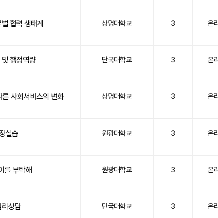
로벌 협력 생태계
상명대학교
3
온
 및 행정역량
단국대학교
3
온
 따른 사회서비스의 변화
상명대학교
3
온
현장실습
원광대학교
3
온
이를 부탁해
원광대학교
3
온
심리상담
단국대학교
3
온