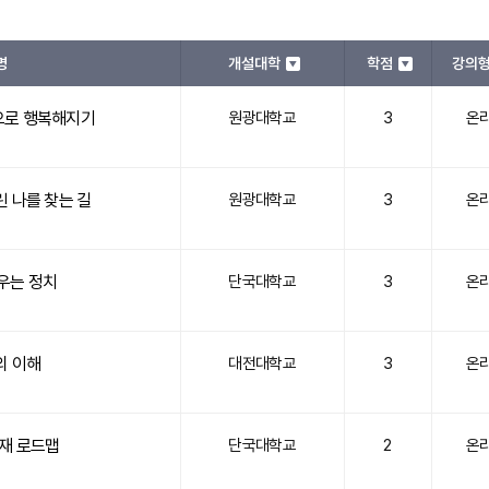
명
개설대학
학점
강의
으로 행복해지기
원광대학교
3
온
 나를 찾는 길
원광대학교
3
온
우는 정치
단국대학교
3
온
의 이해
대전대학교
3
온
인재 로드맵
단국대학교
2
온