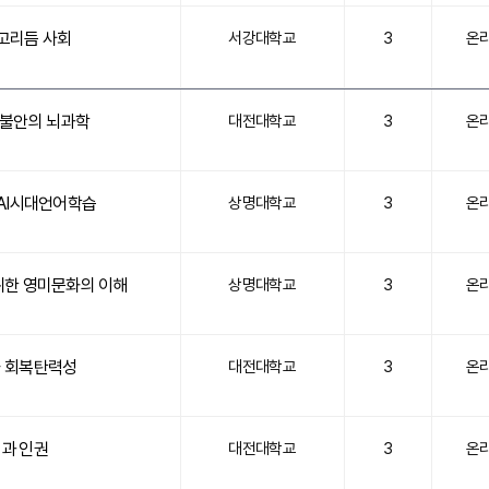
고리듬 사회
서강대학교
3
온
 불안의 뇌과학
대전대학교
3
온
AI시대언어학습
상명대학교
3
온
위한 영미문화의 이해
상명대학교
3
온
 회복탄력성
대전대학교
3
온
과 인권
대전대학교
3
온