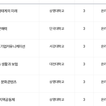
생태계의 미래
상명대학교
3
온
문해력
단국대학교
3
온
한 기업커뮤니케이션
서강대학교
3
온
8 생활과 보험
대전대학교
3
온
 문화콘텐츠
상명대학교
3
온
지역공동체
상명대학교
3
온